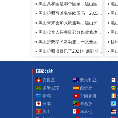
▪ 黑山共和国是哪个国家，黑山国家简介了解一下
▪ 黑山护照可以免签欧盟吗，2023最新黑山护照免签国家一览！
▪ 黑山未来会加入欧盟吗，黑山护照移民项目会升级吗
▪ 黑山投资入籍项目部分条款修改，入籍黑山请留意最新政策
▪ 黑山护照移民新动态，一文全面了解黑山移民生活
▪ 黑山护照项目已于2021年底到期，被高技术人才移民替代！
国家分站
安提瓜
澳大利亚
多米尼克
西班牙
希腊
中国香港
日本
圣基茨
黑山
马耳他