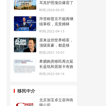
耳其护照项目爆雷了
60多人被抓
时间:2024-06-05
拜登称普京不能再继
续掌权，克里姆林
宫：这不是由拜登决
时间:2022-04-13
定的
原来这些世界精英，
顶级富豪，都是移
民！
时间:2021-10-07
希腊购房移民再次延
长蓝纸和居留卡有效
期
时间:2022-04-14
移民中介
北京加宝卓立咨询有
限公司