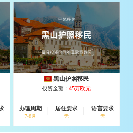
黑山护照移民
投资金额：
45万欧元
求
办理周期
居住要求
语言要求
7-8月
无
无