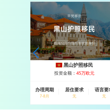
民
黑山护照移民
欧元
投资金额：
45万欧元
语言要求
办理周期
居住要求
语言要
无
7-8月
无
无