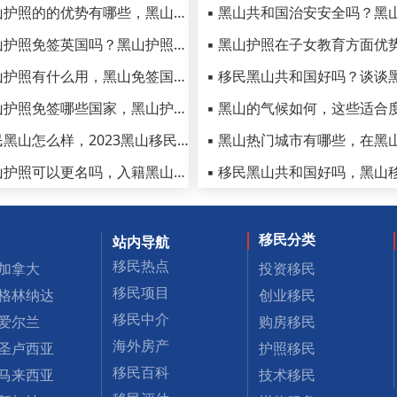
▪ 黑山护照的的优势有哪些，黑山护照弊端和劣势有哪些
▪ 黑山护照免签英国吗？黑山护照有哪些优势和条件要求
▪ 黑山护照有什么用，黑山免签国家有哪些（按字母排序）
▪ 黑山护照免签哪些国家，黑山护照免签国家最新一览表
▪ 移民黑山怎么样，2023黑山移民优势汇总
▪ 黑山护照可以更名吗，入籍黑山最低价需要多少钱？
移民分类
站内导航
移民热点
加拿大
投资移民
移民项目
格林纳达
创业移民
移民中介
爱尔兰
购房移民
海外房产
圣卢西亚
护照移民
移民百科
马来西亚
技术移民