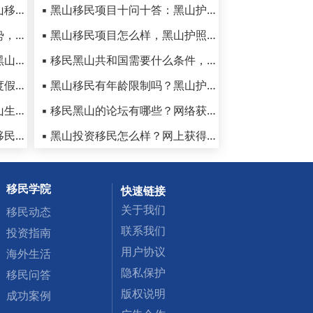
▪ 黑山共和国治安安全吗？黑山移民生活安全度分析
▪ 黑山移民项目十问十答：黑山护照真的很坑吗
▪ 黑山护照在子女教育方面优势，移民后如何衔接国内的教育
▪ 黑山移民项目怎么样，黑山护照的优势和弊端有哪些？
▪ 移民黑山共和国好吗？谈谈黑山移民后的生活感受！
▪ 移民黑山共和国需要什么条件，黑山护照有什么用处
▪ 黑山的气候如何，这些适合度假的景点建议收藏
▪ 黑山移民有年龄限制吗？黑山护照移民可以带父母吗？
▪ 黑山热门城市有哪些，在黑山生活的利与弊
▪ 移民黑山的论坛有哪些？网络获取的资料和信息靠谱吗？
▪ 移民黑山共和国好吗，黑山移民后真实生活感受如何？
▪ 黑山投资移民怎么样？网上获得的黑山护照办理信息靠谱吗？
移民学院
快速链接
关于我们
移民动态
联系我们
投资指南
用户协议
海外生活
隐私保护
移民问答
版权说明
成功案例