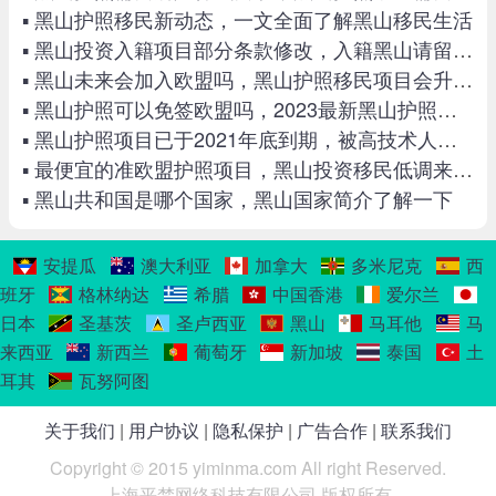
未来会加入欧盟吗，黑山护照移民项目会升
▪ 黑山护照移民新动态，一文全面了解黑山移民生活
级吗？
▪ 黑山投资入籍项目部分条款修改，入籍黑山请留意最新政策
▪ 黑山未来会加入欧盟吗，黑山护照移民项目会升级吗
▪ 黑山护照可以免签欧盟吗，2023最新黑山护照免签国家一览！
▪ 黑山护照项目已于2021年底到期，被高技术人才移民替代！
▪ 最便宜的准欧盟护照项目，黑山投资移民低调来袭！
▪ 黑山共和国是哪个国家，黑山国家简介了解一下
安提瓜
澳大利亚
加拿大
多米尼克
西
班牙
格林纳达
希腊
中国香港
爱尔兰
日本
圣基茨
圣卢西亚
黑山
马耳他
马
来西亚
新西兰
葡萄牙
新加坡
泰国
土
耳其
瓦努阿图
关于我们
|
用户协议
|
隐私保护
|
广告合作
|
联系我们
Copyright © 2015 yiminma.com All right Reserved.
上海平梵网络科技有限公司 版权所有