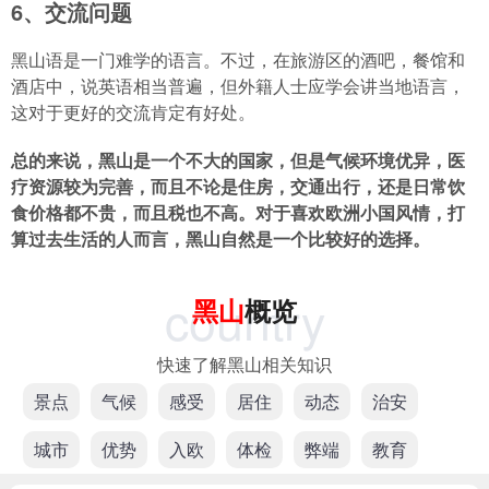
6、交流问题
黑山语是一门难学的语言。不过，在旅游区的酒吧，餐馆和
酒店中，说英语相当普遍，但外籍人士应学会讲当地语言，
这对于更好的交流肯定有好处。
总的来说，黑山是一个不大的国家，但是气候环境优异，医
疗资源较为完善，而且不论是住房，交通出行，还是日常饮
食价格都不贵，而且税也不高。对于喜欢欧洲小国风情，打
算过去生活的人而言，黑山自然是一个比较好的选择。
country
黑山
概览
快速了解黑山相关知识
景点
气候
感受
居住
动态
治安
城市
优势
入欧
体检
弊端
教育