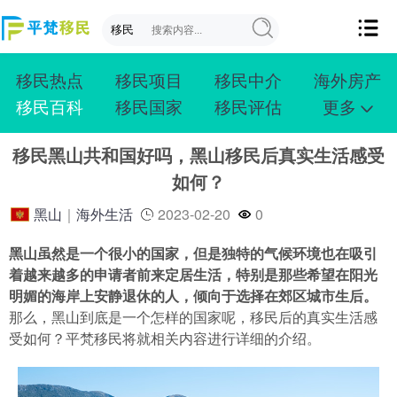
移民热点
移民项目
移民中介
海外房产
移民百科
移民国家
移民评估
更多
成功案例
投资移民
创业移民
购房移民
移民黑山共和国好吗，黑山移民后真实生活感受
护照移民
技术移民
雇主移民
移民学院
如何？
联系我们
黑山
｜
海外生活
2023-02-20
0
黑山虽然是一个很小的国家，但是独特的气候环境也在吸引
着越来越多的申请者前来定居生活，特别是那些希望在阳光
明媚的海岸上安静退休的人，倾向于选择在郊区城市生后。
那么，黑山到底是一个怎样的国家呢，移民后的真实生活感
受如何？平梵移民将就相关内容进行详细的介绍。