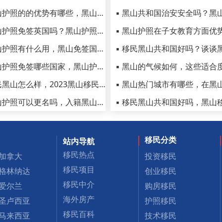
▪ 黑山护照的的优势有哪些，黑山护照弊端和劣势有哪些
▪ 黑山护照免签英国吗？黑山护照有哪些优势和条件要求
▪ 黑山护照有什么用，黑山免签国家有哪些（按字母排序）
▪ 黑山护照免签哪些国家，黑山护照免签国家最新一览表
▪ 移民黑山怎么样，2023黑山移民优势汇总
▪ 黑山护照可以更名吗，入籍黑山最低价需要多少钱？
移民分类
站内导航
移民热点
加拿大
投资移民
移民项目
格林纳达
创业移民
移民中介
爱尔兰
购房移民
海外房产
圣卢西亚
护照移民
移民百科
马来西亚
技术移民