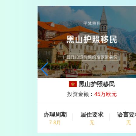
民
黑山护照移民
欧元
投资金额：
45万欧元
语言要求
办理周期
居住要求
语言要
无
7-8月
无
无