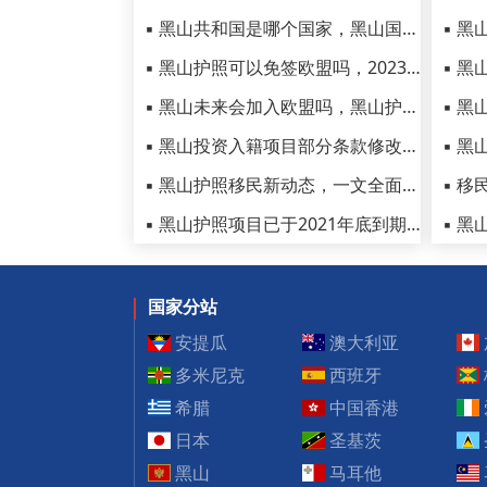
▪ 黑山共和国是哪个国家，黑山国家简介了解一下
▪ 黑山护照可以免签欧盟吗，2023最新黑山护照免签国家一览！
▪ 黑山未来会加入欧盟吗，黑山护照移民项目会升级吗
▪ 黑山投资入籍项目部分条款修改，入籍黑山请留意最新政策
▪ 黑山护照移民新动态，一文全面了解黑山移民生活
▪ 黑山护照项目已于2021年底到期，被高技术人才移民替代！
国家分站
安提瓜
澳大利亚
多米尼克
西班牙
希腊
中国香港
日本
圣基茨
黑山
马耳他