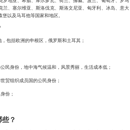
克罗地亚、希腊、摩尔多瓦、荷兰、挪威、波兰、葡萄牙、罗马
克兰、塞尔维亚、斯洛伐克、斯洛文尼亚、匈牙利、冰岛、意大
森堡以及马耳他等国家和地区。
？
的地，包括欧洲的申根区，俄罗斯和土耳其；
的公民身份，地中海气候温和，风景秀丽，生活成本低；
和世贸组织成员国的公民身份；
民身份；
。
哪些？