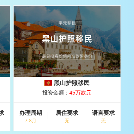
黑山护照移民
投资金额：
45万欧元
求
办理周期
居住要求
语言要求
7-8月
无
无