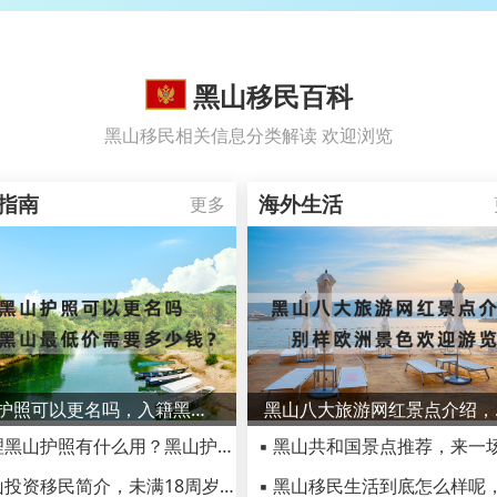
黑山移民百科
黑山移民相关信息分类解读 欢迎浏览
指南
海外生活
更多
黑山护照可以更名吗，入籍黑山最低价需要多少钱？
黑山八
▪ 办理黑山护照有什么用？黑山护照适合什么人？
▪ 黑山投资移民简介，未满18周岁子女可一同入籍！