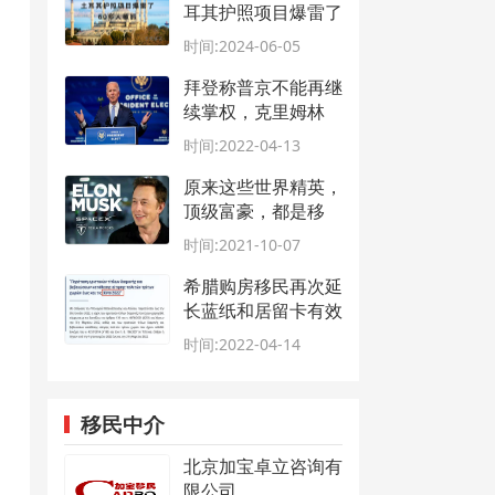
耳其护照项目爆雷了
60多人被抓
时间:2024-06-05
拜登称普京不能再继
续掌权，克里姆林
宫：这不是由拜登决
时间:2022-04-13
定的
原来这些世界精英，
顶级富豪，都是移
民！
时间:2021-10-07
希腊购房移民再次延
长蓝纸和居留卡有效
期
时间:2022-04-14
移民中介
北京加宝卓立咨询有
限公司