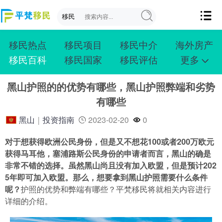
移民热点
移民项目
移民中介
海外房产
移民百科
移民国家
移民评估
更多
成功案例
投资移民
创业移民
购房移民
黑山护照的的优势有哪些，黑山护照弊端和劣势
护照移民
技术移民
雇主移民
移民学院
有哪些
联系我们
黑山
｜
投资指南
2023-02-20
0
对于想获得欧洲公民身份，但是又不想花100或者200万欧元
获得马耳他，塞浦路斯公民身份的申请者而言，黑山的确是
非常不错的选择。虽然黑山尚且没有加入欧盟，但是预计202
5年即可加入欧盟。那么，想要拿到黑山护照需要什么条件
呢？
护照的优势和弊端有哪些？平梵移民将就相关内容进行
详细的介绍。