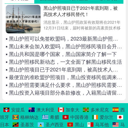
黑山护照项目已于2021年底到期，被
高技术人才移民替代！
消息显示，黑山护照政策有效期将在2021年
12月31日结束，届时将被新的高素质技术移
民签证政策所替代。该护照政策从2019年1
▪ 黑山护照可以免签欧盟吗，2023最新黑山护照免签国家一览！
月起生效，仅仅运行了三年时间就宣告终
结，2021年将是最后一年，之后该计划
▪ 黑山未来会加入欧盟吗，黑山护照移民项目会升级吗
▪ 黑山共和国是哪个国家，黑山国家简介了解一下
▪ 黑山护照移民新动态，一文全面了解黑山移民生活
▪ 黑山护照项目已于2021年底到期，被高技术人才移民替代！
▪ 最便宜的准欧盟护照项目，黑山投资移民低调来袭！
▪ 黑山护照需要满足什么要求，黑山护照移民需要体检吗
▪ 黑山投资入籍项目部分条款修改，入籍黑山请留意最新政策
安提瓜
澳大利亚
加拿大
多米尼克
西
班牙
格林纳达
希腊
中国香港
爱尔兰
日本
圣基茨
圣卢西亚
黑山
马耳他
马