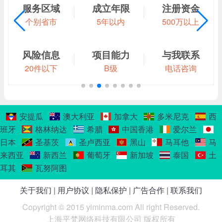
服务区域
成立年限
注册资金
个别省市
5年以内
500万以上
风险信息
项目能力
与我联系
20件以下
B级
电话咨询
安提瓜
澳大利亚
加拿大
多米尼克
西
班牙
格林纳达
希腊
中国香港
爱尔兰
日本
圣基茨
圣卢西亚
黑山
马耳他
马
来西亚
新西兰
葡萄牙
新加坡
泰国
土
耳其
瓦努阿图
关于我们
|
用户协议
|
隐私保护
|
广告合作
|
联系我们
Copyright © 2015 yiminma.com All right Reserved.
上海平梵网络科技有限公司 版权所有