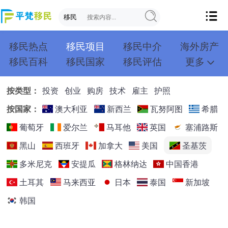
移民热点
移民项目
移民中介
海外房产
移民百科
移民国家
移民评估
更多
成功案例
投资移民
创业移民
购房移民
按类型：
投资
创业
购房
技术
雇主
护照
护照移民
技术移民
雇主移民
移民学院
联系我们
按国家：
澳大利亚
新西兰
瓦努阿图
希腊
葡萄牙
爱尔兰
马耳他
英国
塞浦路斯
黑山
西班牙
加拿大
美国
圣基茨
多米尼克
安提瓜
格林纳达
中国香港
土耳其
马来西亚
日本
泰国
新加坡
韩国