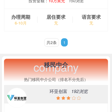
投资金额：
10万美元
150浏览
办理周期
居住要求
语言要求
6-10月
无
无
共2条
1
company
移民中介
热门移民中介公司（排名不分先后）
环亚创富
192浏览