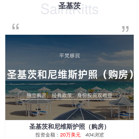
SaintKitts
圣基茨
圣基茨和尼维斯护照（购房）
投资金额：
20万美元
404浏览