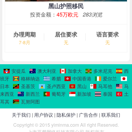
黑山护照移民
投资金额：
45万欧元
283浏览
办理周期
居住要求
语言要求
7-8月
无
无
安提瓜
澳大利亚
加拿大
多米尼克
西
班牙
格林纳达
希腊
中国香港
爱尔兰
日本
圣基茨
圣卢西亚
黑山
马耳他
马
来西亚
新西兰
葡萄牙
新加坡
泰国
土
耳其
瓦努阿图
关于我们
|
用户协议
|
隐私保护
|
广告合作
|
联系我们
Copyright © 2015 yiminma.com All right Reserved.
上海平梵网络科技有限公司 版权所有