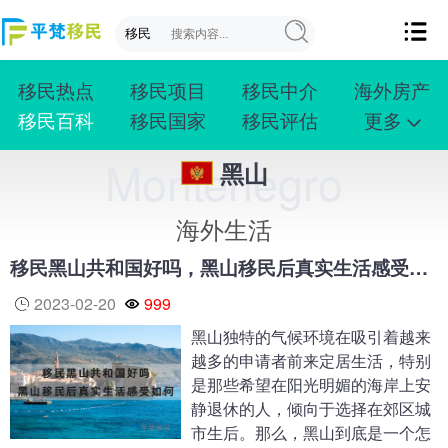
移民热点
移民项目
移民中介
海外房产
移民百科
移民国家
移民评估
更多
成功案例
投资移民
创业移民
购房移民
Montenegro
黑山
护照移民
技术移民
雇主移民
移民学院
联系我们
海外生活
移民黑山共和国好吗，黑山移民后真实生活感受如何？
2023-02-20
999
黑山独特的气候环境在吸引着越来
越多的申请者前来定居生活，特别
是那些希望在阳光明媚的海岸上安
静退休的人，倾向于选择在郊区城
市生后。那么，黑山到底是一个怎