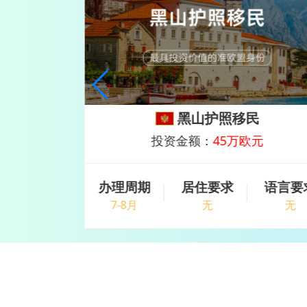
民
黑山护照移民
欧元
投资金额：
45万欧元
语言要求
办理周期
居住要求
语言要
无
7-8月
无
无