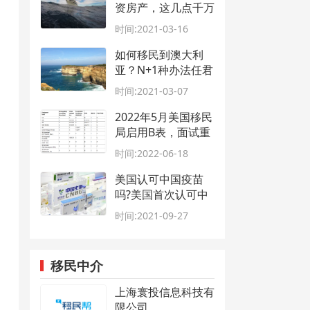
资房产，这几点千万
要注意
时间:2021-03-16
如何移民到澳大利
亚？N+1种办法任君
挑选
时间:2021-03-07
2022年5月美国移民
局启用B表，面试重
启！
时间:2022-06-18
美国认可中国疫苗
吗?美国首次认可中
国疫苗？11月初可
时间:2021-09-27
入境
移民中介
上海寰投信息科技有
限公司