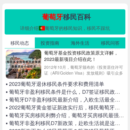
葡萄牙
移民百科
详细介绍
葡萄牙的移民知识，移民不踩坑
移民动态
投资指南
海外生活
移民问答
葡萄牙基金投资移民政策原文详解，
2023最新项目介绍在此！
2012年10月，葡萄牙颁布的《投资居住许可
证（ARI/Golden Visa）发放规则》吸引众多
海外人士。人们在葡萄牙投资房产、创造就
▪ 2023葡萄牙退休移民条件要求和费用清单
业岗位等途径拿到黄金签证，顺利获得葡萄
牙移民身份。基金移民202
▪ 葡萄牙非盈利移民条件是什么，D7签证移民政策解读
▪ 葡萄牙D7非盈利移民最新介绍，入欧生活最全攻略汇总！
▪ 2022葡萄牙黄金签证新政实行后，移民葡萄牙需要多少钱？
▪ 葡萄牙买房移民利弊介绍，葡萄牙买房移民最强攻略
▪ 葡萄牙非盈利移民D7新政策，赴欧生活就是这么简单！