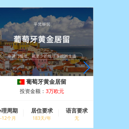
葡萄牙黄金居留
葡
投资金额：
3万欧元
办理周期
居住要求
语言要求
办理周期
6-12个月
183天/年
无
6-12个月