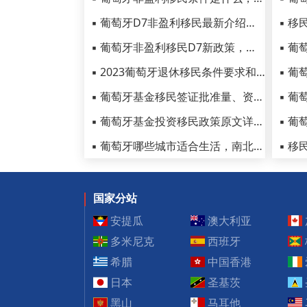
▪ 葡萄牙D7非盈利移民最新介绍，入欧生活最全攻略汇总！
▪ 葡萄牙非盈利移民D7新政策，赴欧生活就是这么简单！
▪ 2023葡萄牙退休移民条件要求和费用清单
▪ 葡萄牙基金移民签证批准量、资金量暴增，申请者来源国占比公布
▪ 葡萄牙基金投资移民政策原文详解，2023最新项目介绍在此！
▪ 葡萄牙哪些城市适合生活，南北部各有哪些特点？
国家分站
安提瓜
澳大利亚
多米尼克
西班牙
希腊
中国香港
日本
圣基茨
黑山
马耳他