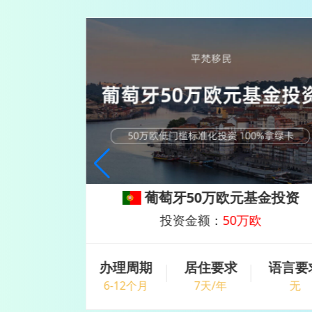
留
葡萄牙50万欧元基金投资
元
投资金额：
50万欧
语言要求
办理周期
居住要求
语言要
无
6-12个月
7天/年
无