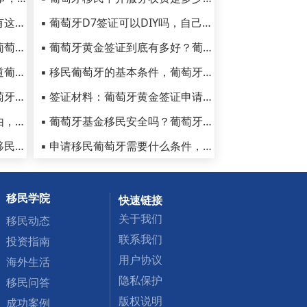
▪ 吃在葡萄牙，除了腌鳕鱼还有这些美味推荐
▪ 葡萄牙D7签证可以DIY吗，自己申请成功率高吗？
▪ 葡萄牙日常生活花费高吗，葡萄牙真实物价如何
▪ 葡萄牙黄金签证到底有多好？葡萄牙入籍要求有哪些
▪ 移民葡萄牙后悔死，你不知道葡萄牙移民后的真实生活
▪ 移民葡萄牙的基本条件，葡萄牙移民项目的最新政策
▪ 移民葡萄牙的十大禁忌，葡萄牙的生活礼仪了解一下
▪ 签证材料：葡萄牙黄金签证申请材料有哪些？
▪ 选择生活在葡萄牙的几大理由，葡萄牙移民后生活怎么样？
▪ 葡萄牙基金移民安全吗？葡萄牙移民运作模式和防坑指南！
▪ 葡萄牙移民生活怎么样？老移民亲身经历分享不容错过！
▪ 申请移民葡萄牙需要什么条件，葡萄牙买房移民优势解析
移民学院
快速链接
关于我们
移民动态
联系我们
投资指南
用户协议
海外生活
隐私保护
移民问答
版权说明
成功案例