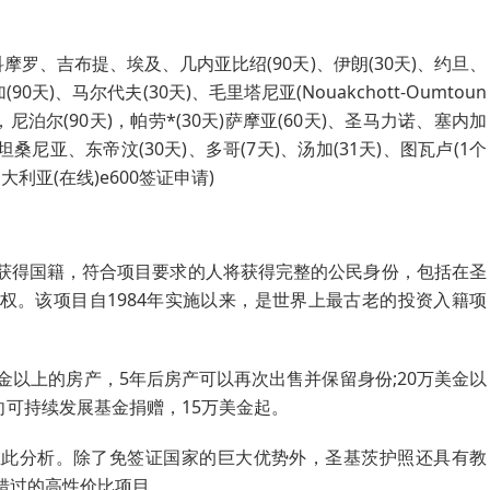
、科摩罗、吉布提、埃及、几内亚比绍(90天)、伊朗(30天)、约旦、
天)、马尔代夫(30天)、毛里塔尼亚(Nouakchott-Oumtoun
尼泊尔(90天)，帕劳*(30天)萨摩亚(60天)、圣马力诺、塞内加
坦桑尼亚、东帝汶(30天)、多哥(7天)、汤加(31天)、图瓦卢(1个
利亚(在线)e600签证申请)
获得国籍，符合项目要求的人将获得完整的公民身份，包括在圣
权。该项目自1984年实施以来，是世界上最古老的投资入籍项
金以上的房产，5年后房产可以再次出售并保留身份;20万美金以
向可持续发展基金捐赠，15万美金起。
在此分析。除了免签证国家的巨大优势外，圣基茨护照还具有教
错过的高性价比项目。