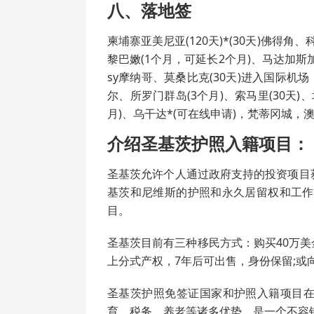
八、落地签
柬埔寨亚美尼亚(120天)*(30天)佛得角
黎巴嫩(1个月，可延长2个月)、马达加斯加(90
sy摩纳哥、莫桑比克(30天)进入国际机场，
尔、所罗门群岛(3个月)、索马里(30天)、
月)、乌干达*(可在线申请)，梵蒂冈城，澳大
介绍圣基茨护照入籍项目：
圣基茨允许个人通过政府支持的投资项目
基茨和尼维斯的护照和永久居留权和工作
目。
圣基茨目前有三种移民方式：购买40万美
上分式产权，7年后可出售，身份保留;或
圣基茨护照免签证国家和护照入籍项目
育、税务、养老等诸多优势，是一个不容