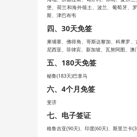
堡、荷兰和海外领土、波兰、葡萄牙、
斯、津巴布韦
四、30天免签
柬埔寨、佛得角、哥斯达黎加、科摩罗、
尼西亚、菲律宾、新加坡、瓦努阿图、澳
五、180天免签
秘鲁(183天)巴拿马
六、4个月免签
斐济
七、电子签证
格鲁吉亚(90天)、印度(60天)、斯里兰卡