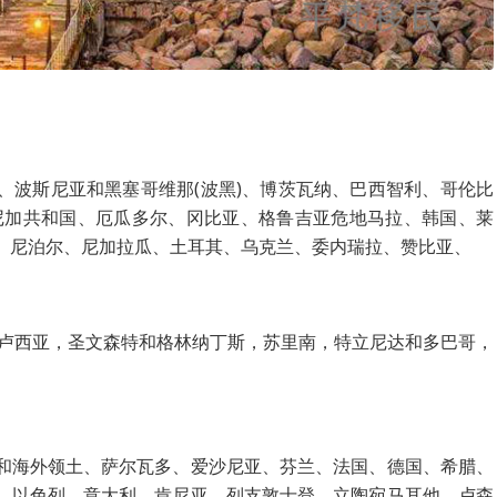
、波斯尼亚和黑塞哥维那(波黑)、博茨瓦纳、巴西智利、哥伦比
米尼加共和国、厄瓜多尔、冈比亚、格鲁吉亚危地马拉、韩国、莱
、尼泊尔、尼加拉瓜、土耳其、乌克兰、委内瑞拉、赞比亚、
圣卢西亚，圣文森特和格林纳丁斯，苏里南，特立尼达和多巴哥，
和海外领土、萨尔瓦多、爱沙尼亚、芬兰、法国、德国、希腊、
、以色列、意大利、肯尼亚、列支敦士登、立陶宛马耳他、卢森