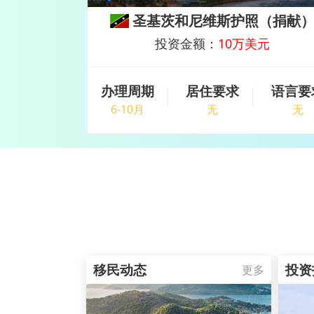
（购房）
圣基茨和尼维斯护照（捐献
美元
投资金额：
10万美元
语言要求
办理周期
居住要求
语言要
无
6-10月
无
无
移民动态
投资
更多