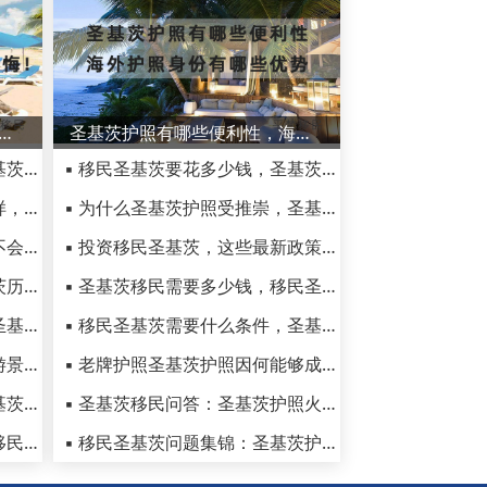
基茨和尼维斯七个旅游景点，错过了必后悔！
圣基茨护照有哪些便利性，海外护照身份有哪些优势
▪ 移民圣基茨好不好，感受圣基茨真实移民体验
▪ 移民圣基茨要花多少钱，圣基茨护照到底怎么样
▪ 圣基茨当地的真实生活怎么样，会不会感觉很孤单无聊
▪ 为什么圣基茨护照受推崇，圣基茨护照有哪些优势
▪ 圣基茨的官方语言是什么？不会英语在圣基茨怎么生活
▪ 投资移民圣基茨，这些最新政策你都知道吗
▪ 圣基茨移民生活指南：圣基茨历史文化习俗全解读
▪ 圣基茨移民需要多少钱，移民圣基茨有几种模式？
▪ 在圣基茨生活的华人多吗？圣基茨的治安是不是很乱？
▪ 移民圣基茨需要什么条件，圣基茨移民条件及流程最新解答
▪ 推荐圣基茨和尼维斯七个旅游景点，错过了必后悔！
▪ 老牌护照圣基茨护照因何能够成为富豪的宠儿？
▪ 圣基茨的天气状况如何？圣基茨和尼维斯旅游的最佳时间
▪ 圣基茨移民问答：圣基茨护照火爆指数持续上升的原因
▪ 圣基茨移民适合哪些人呢，移民圣基茨华人真实生活
▪ 移民圣基茨问题集锦：圣基茨护照可以改名吗？