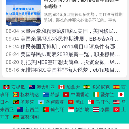
有哪些？
既然 eb1a项目拥有众多优势，而且没有排期
限制，那么条件要求必然是不低的。事实
上，如果仔细研究，美国EB1A的要求也没有
06-04
大量富豪和精英疯狂移民美国，美国移民到底好在哪里？
0
那么高，只要在某一行业有较高的成就即
可。具体内容且看平梵移民的详细介绍。
09-04
美国亲属/职业移民排期进展，EB-5表A和表B均未动！
0
08-24
移民美国无排期，eb1a项目申请条件有哪些？
08-24
美国移民排期表2022最新一览，职业移民和亲属移民排期
08-20
别把美国E2签证想太简单，投资金额、经营范围没那么容易！
08-16
无排期移民美国并非痴人说梦，eb1a项目助您快速移民！
安提瓜
澳大利亚
加拿大
多米尼克
西
班牙
格林纳达
希腊
中国香港
爱尔兰
日本
圣基茨
圣卢西亚
黑山
马耳他
马
来西亚
新西兰
葡萄牙
新加坡
泰国
土
耳其
瓦努阿图