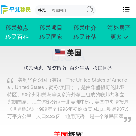
移民热点
移民项目
移民中介
海外房产
移民百科
移民国家
移民评估
更多
成功案例
投资移民
创业移民
购房移民
U.S.A
美国
护照移民
技术移民
雇主移民
移民学院
联系我们
移民动态
投资指南
海外生活
移民问答
美利坚合众国（英语：The United States of Americ
a，United States，简称“美国”），是由华盛顿哥伦比亚
特区、50个州和关岛等众多海外领土组成的联邦共和立
宪制国家。其主体部分位于北美洲中部，美国中央情报局
《世界概况》1989年至1996年初始版美国总面积是937.3
万平方公里，人口3.33亿，通用英语，是一个移民国家。
美国
概览