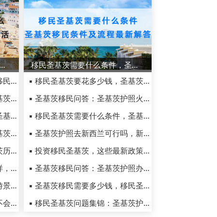
的官方语言是什么？不会英语在圣基茨怎么生活
移民圣基茨需要什么条件，圣基茨移民条件及流程最新解答
▪ 圣基茨移民适合哪些人呢，移民圣基茨华人真实生活
▪ 移民圣基茨要花多少钱，圣基茨护照到底怎么样
▪ 移民圣基茨好不好，感受圣基茨真实移民体验
▪ 圣基茨移民问答：圣基茨护照火爆指数持续上升的原因
▪ 在圣基茨生活的华人多吗？圣基茨的治安是不是很乱？
▪ 移民圣基茨需要什么条件，圣基茨移民条件及流程最新解答
▪ 圣基茨的天气状况如何？圣基茨和尼维斯旅游的最佳时间
▪ 圣基茨护照去新西兰可行吗，新西兰签证种类和条件要求
▪ 圣基茨移民生活指南：圣基茨历史文化习俗全解读
▪ 投资移民圣基茨，这些最新政策你都知道吗
▪ 圣基茨当地的真实生活怎么样，会不会感觉很孤单无聊
▪ 圣基茨移民问答：圣基茨护照办理周期、办理流程详细解读
▪ 推荐圣基茨和尼维斯七个旅游景点，错过了必后悔！
▪ 圣基茨移民需要多少钱，移民圣基茨有几种模式？
▪ 圣基茨的官方语言是什么？不会英语在圣基茨怎么生活
▪ 移民圣基茨问题集锦：圣基茨护照可以改名吗？