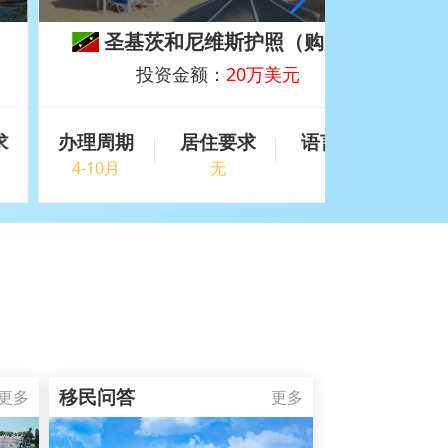
圣基茨和尼维斯护照（购房）
圣基
投资金额：
20万美元
办理周期
居住要求
语言要求
办理周期
4-10月
无
无
6-10月
移民问答
更多
更多