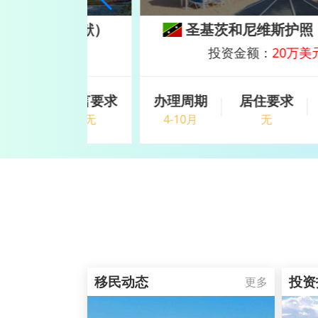
（捐献）
圣基茨和尼维斯护照（购房
美元
投资金额：
20万美元
语言要求
办理周期
居住要求
语言要
无
4-10月
无
无
移民动态
投资
更多