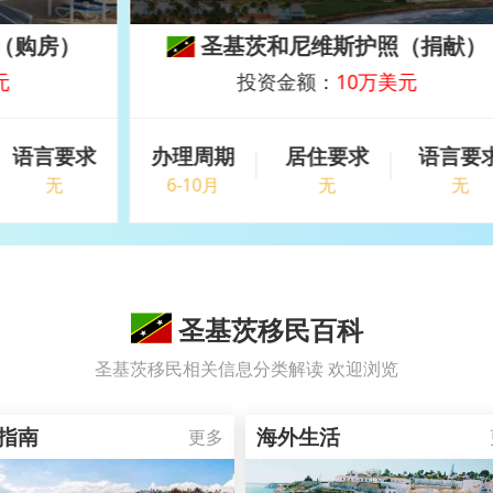
）
圣基茨和尼维斯护照（捐献）
投资金额：
10万美元
求
办理周期
居住要求
语言要求
6-10月
无
无
圣基茨移民百科
圣基茨移民相关信息分类解读 欢迎浏览
指南
海外生活
更多