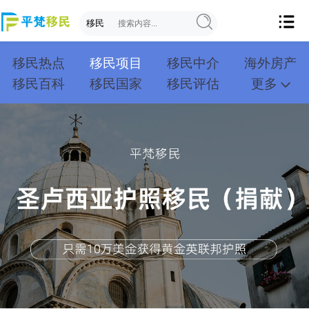
移民热点
移民项目
移民中介
海外房产
移民百科
移民国家
移民评估
更多
成功案例
投资移民
创业移民
购房移民
护照移民
技术移民
雇主移民
移民学院
联系我们