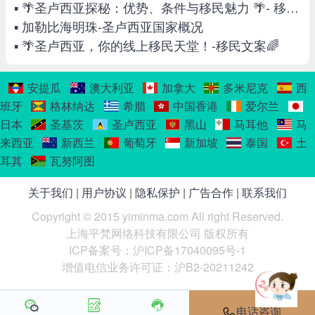
▪ 🌴圣卢西亚探秘：优势、条件与移民魅力 🌴- 移民文案
▪ 加勒比海明珠-圣卢西亚国家概况
▪ 🌴圣卢西亚，你的线上移民天堂！-移民文案🌈
安提瓜
澳大利亚
加拿大
多米尼克
西
班牙
格林纳达
希腊
中国香港
爱尔兰
日本
圣基茨
圣卢西亚
黑山
马耳他
马
来西亚
新西兰
葡萄牙
新加坡
泰国
土
耳其
瓦努阿图
关于我们
|
用户协议
|
隐私保护
|
广告合作
|
联系我们
Copyright © 2015 yiminma.com All right Reserved.
上海平梵网络科技有限公司 版权所有
ICP备案号：沪ICP备17040095号-1
增值电信业务许可证：沪B2-20211242
电话咨询