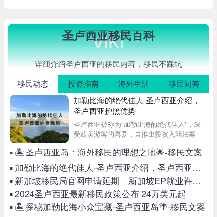
viki
圣卢西亚移民百科
详细介绍圣卢西亚的移民内容，移民不踩坑
移民动态
投资指南
海外生活
移民问答
加勒比海的绝代佳人-圣卢西亚介绍，
圣卢西亚护照优势
圣卢西亚被称为“加勒比海的绝代佳人”，深
受欧美游客的喜爱，自推出投资入籍法案
后，备受投资者的关注，但对于圣卢西亚这
▪ 🏝️圣卢西亚岛：海外移民的理想之地🌟-移民文案
个国家本身，大家可能并不了解，今天就为
大家介绍一下圣卢西亚。
▪ 加勒比海的绝代佳人-圣卢西亚介绍，圣卢西亚护照优势
▪ 新加坡移民局官网申请延期，新加坡EP就业许可证续签攻略
▪ 2024圣卢西亚最新移民政策公布 24万美元起
▪ 🏝️探秘加勒比海小众宝藏-圣卢西亚岛🌴-移民文案