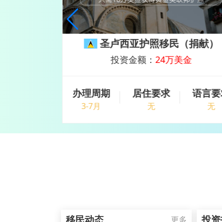
（捐献）
圣卢西亚护照移民（捐献）
美金
投资金额：
24万美金
语言要求
办理周期
居住要求
语言要
无
3-7月
无
无
移民动态
投资
更多