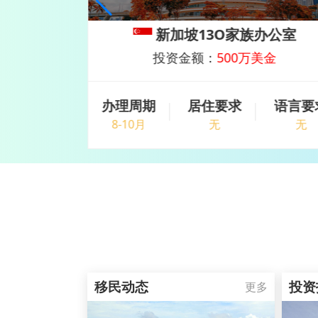
基金投资
新加坡13O家族办公室
欧
投资金额：
500万美金
语言要求
办理周期
居住要求
语言要
无
8-10月
无
无
移民动态
投资
更多