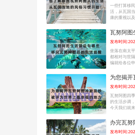
一些打算移
活，从瓦国当
康的重视以及
瓦努阿图
发布时间:2022
坐落在南太平
都相对与世
编就给各位申
为您揭开
发布时间:2022
瓦努阿图四
的生活步调
今天我们就
办完瓦努
发布时间:2022