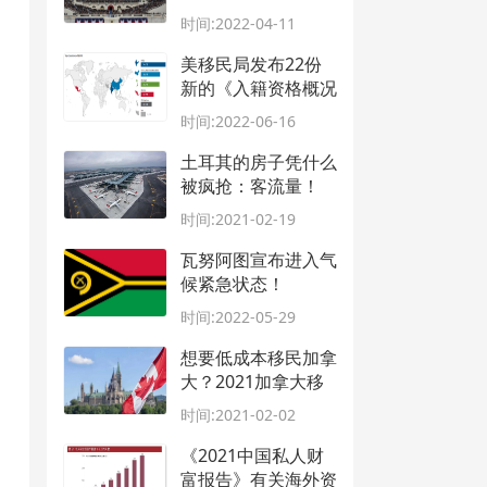
调整
时间:2022-04-11
美移民局发布22份
新的《入籍资格概况
介绍》，详解各州移
时间:2022-06-16
民群体特征
土耳其的房子凭什么
被疯抢：客流量！
时间:2021-02-19
瓦努阿图宣布进入气
候紧急状态！
时间:2022-05-29
想要低成本移民加拿
大？2021加拿大移
民对比
时间:2021-02-02
《2021中国私人财
富报告》有关海外资