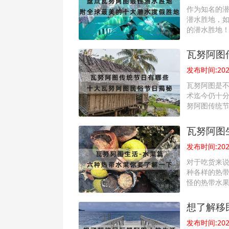
作为知名的
潜水胜地，
的潜水胜地
瓦努阿图
发布时间:2022
瓦努阿图是
术迄今仍十分
努阿图传统
瓦努阿图
发布时间:2022
对于吃货来
种各样的热
怪的热带水
想了解移
发布时间:2022