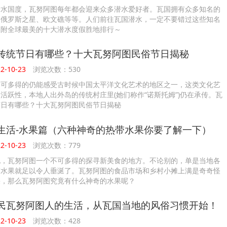
潜水国度，瓦努阿图每年都会迎来众多潜水爱好者。瓦国拥有众多知名的
如俄罗斯之星、欧文礁等等。人们前往瓦国潜水，一定不要错过这些知名
！附全球最美的十大潜水度假胜地排行～
传统节日有哪些？十大瓦努阿图民俗节日揭秘
-10-23
浏览次数：530
不可多得的仍能感受古时候中国太平洋文化艺术的地区之一，这类文化艺
活跃性，本地人出外岛的传统村庄里(她们称作“诺斯托姆”)仍在承传。瓦
节日有哪些？十大瓦努阿图民俗节日揭秘
生活-水果篇（六种神奇的热带水果你要了解一下）
-10-23
浏览次数：779
说，瓦努阿图一个不可多得的探寻新美食的地方。不论别的，单是当地各
带水果就足以令人垂涎了。瓦努阿图的食品市场和乡村小摊上满是奇奇怪
果，那么瓦努阿图究竟有什么神奇的水果呢？
民瓦努阿图人的生活，从瓦国当地的风俗习惯开始！
-10-23
浏览次数：428