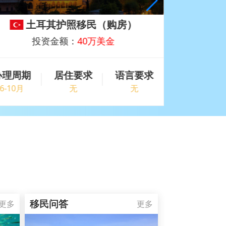
土耳其护照移民（购房）
圣基
投资金额：
40万美金
办理周期
居住要求
语言要求
办理周期
6-10月
无
无
4-10月
移民问答
更多
更多