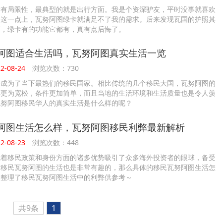
卡有局限性，最典型的就是出行方面。我是个资深驴友，平时没事就喜欢
，这一点上，瓦努阿图绿卡就满足不了我的需求。后来发现瓦国的护照其
高，绿卡有的功能它都有，真有点后悔了。
阿图适合生活吗，瓦努阿图真实生活一览
-08-24
浏览次数：730
经成为了当下最热们的移民国家。相比传统的几个移民大国，瓦努阿图的
得更为宽松，条件更加简单，而且当地的生活环境和生活质量也是令人羡
瓦努阿图移民华人的真实生活是什么样的呢？
阿图生活怎么样，瓦努阿图移民利弊最新解析
-08-23
浏览次数：448
凭着移民政策和身份方面的诸多优势吸引了众多海外投资者的眼球，备受
者移民瓦努阿图的生活也是非常有趣的，那么具体的移民瓦努阿图生活怎
意整理了移民瓦努阿图生活中的利弊供参考～
共9条
1