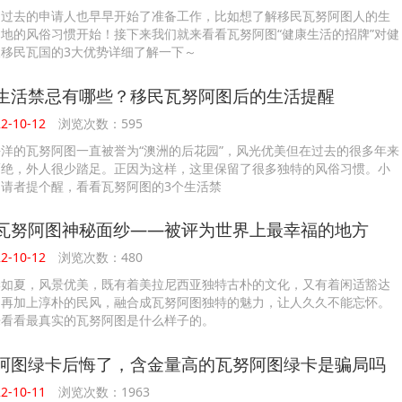
民过去的申请人也早早开始了准备工作，比如想了解移民瓦努阿图人的生
地的风俗习惯开始！接下来我们就来看看瓦努阿图“健康生活的招牌”对健
移民瓦国的3大优势详细了解一下～
生活禁忌有哪些？移民瓦努阿图后的生活提醒
-10-12
浏览次数：595
洋的瓦努阿图一直被誉为“澳洲的后花园”，风光优美但在过去的很多年来
隔绝，外人很少踏足。正因为这样，这里保留了很多独特的风俗习惯。小
请者提个醒，看看瓦努阿图的3个生活禁
瓦努阿图神秘面纱——被评为世界上最幸福的地方
-10-12
浏览次数：480
季如夏，风景优美，既有着美拉尼西亚独特古朴的文化，又有着闲适豁达
，再加上淳朴的民风，融合成瓦努阿图独特的魅力，让人久久不能忘怀。
来看看最真实的瓦努阿图是什么样子的。
阿图绿卡后悔了，含金量高的瓦努阿图绿卡是骗局吗
-10-11
浏览次数：1963