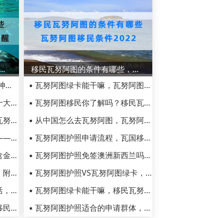
图生活禁忌有哪些？移民瓦努阿图后的生活提醒
移民瓦努阿图的条件有哪些，瓦努阿图移民条件2022
▪ 瓦努阿图生活-水果篇（六种神奇的热带水果你要了解一下）
▪ 瓦努阿图绿卡能干嘛，瓦努阿图绿卡用处
▪ 瓦努阿图传统节日有哪些？十大瓦努阿图民俗节日揭秘
▪ 瓦努阿图移民你了解吗？移民瓦努阿图前要了解的四个问题
▪ 移民瓦努阿图适合生活吗，瓦努阿图真实生活一览
▪ 从中国怎么去瓦努阿图，瓦努阿图移民的两种方式
▪ 为您揭开瓦努阿图神秘面纱——被评为世界上最幸福的地方
▪ 瓦努阿图护照申请流程，瓦国移民困难问题及解决方案
▪ 办完瓦努阿图绿卡后悔了，含金量高的瓦努阿图绿卡是骗局吗
▪ 瓦努阿图护照免签澳洲新西兰吗？如何办理瓦努阿图护照？
▪ 盘点瓦努阿图最佳潜水胜地，附全球最美的十大潜水度假胜地
▪ 瓦努阿图护照VS瓦努阿图绿卡，两者有什么区别
▪ 想了解移民瓦努阿图人的生活，从瓦国当地的风俗习惯开始！
▪ 瓦努阿图绿卡能干嘛，移民瓦努阿图的好处你都知道吗
▪ 瓦努阿图生活禁忌有哪些？移民瓦努阿图后的生活提醒
▪ 瓦努阿图护照适合的申请群体，移民瓦努阿图有哪些好处