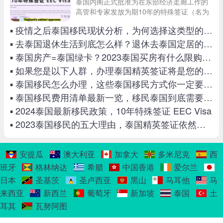
泰国内阁正式批准为在东部经济走廊工作的
高管和专家发放为期10年的特殊签证（名为
“EEC Visa”），吸引了很多意向在泰国工作
▪ 疫情之后泰国移民现状分析，为何选择这类型的小国家？
或者投资人士的关注，继英国、加拿大、澳
洲等大国移民政策关停，泰国紧随其后来
▪ 去泰国退休生活到底怎么样？退休去泰国定居的10个理由！
▪ 泰国房产=泰国绿卡？2023泰国买房有什么限购政策？
▪ 如果您是以下人群，办理泰国精英签证将是您的不二之选！
▪ 泰国移民怎么办理，这些泰国移民方式你一定要了解
▪ 泰国移民费用清单最新一览，移民泰国到底需要多少人民币
▪ 2024泰国最新移民政策，10年特殊签证 EEC Visa
▪ 2023泰国移民的五大理由，泰国精英签证依然火爆
安提瓜
澳大利亚
加拿大
多米尼克
西
班牙
格林纳达
希腊
中国香港
爱尔兰
日本
圣基茨
圣卢西亚
黑山
马耳他
马
来西亚
新西兰
葡萄牙
新加坡
泰国
土
耳其
瓦努阿图