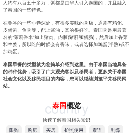
人约有八百五十多万，粥都是由华人引入泰国的，并且融入
了泰国的一些特色。
在曼谷的一些小巷深处，有很多美味的粥店，通常有鸡粥、
皮蛋粥、鱼粥等，配上酱油，真的很好吃。泰国粥是用最著
名的“茉莉香米”加上猪肉、内脏(猪肝和猪肠)，然后加上香菜
和生姜，所以吃的时候会有香味，或者选择加鸡蛋(半熟)或不
加鸡蛋。
泰国早餐的类型就为您简单介绍到这里。由于泰国当地具备
的种种优势，吸引了广大观光客以及移民者，更多关于泰国
社会文化以及移民项目的内容，您可以继续浏览平梵移民网
站。
country
泰国
概览
快速了解泰国相关知识
限购
购房
买房
护照使用
泰语
利弊