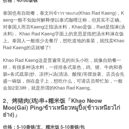
价格：40-50泰铢
泰国也有自助餐，泰文叫ข้าวราดแกง(Khao Rad Kaeng)，K
aeng一般不知如何解释便以泰式咖哩泛称，但其实不正确。
对泰国人而言Kaeng泛指汤水料，Khao是饭，Rad是指淋(汤
水料)， Khao Rad Kaeng字面上的意思是指把汤水料淋在饭
上。泰国人一般很少去餐厅，想吃道地的泰菜，就找卖Khao
Rad Kaeng的店就够了!
Khao Rad Kaeng这是普遍常见的街头小吃，就像自助餐一
样，有很多种汤水料，一排排各式菜色，鸡、猪、牛肉和香
肠+各式疏菜(炒、凉拌)+汤(清汤、酸辣)等摆放著。店员会先
盛一碗饭，倒在盘子上，想吃什么，可请店员帮忙加，一般
会加2至3种，就是所谓的Khao Rad Kaeng。
2、烤猪肉(鸡)串+糯米饭「Khao Neow
Moo(Gai) Ping/ข้าวเหนียวหมูปิ้ง(ข้าวเหนียวไก่
ย่าง)」
价格：5-10泰铢/支、糯米饭 5-10泰铢/包