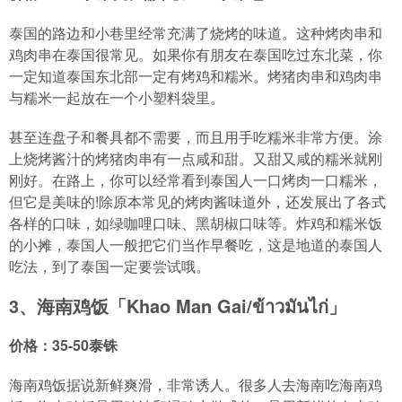
泰国的路边和小巷里经常充满了烧烤的味道。这种烤肉串和
鸡肉串在泰国很常见。如果你有朋友在泰国吃过东北菜，你
一定知道泰国东北部一定有烤鸡和糯米。烤猪肉串和鸡肉串
与糯米一起放在一个小塑料袋里。
甚至连盘子和餐具都不需要，而且用手吃糯米非常方便。涂
上烧烤酱汁的烤猪肉串有一点咸和甜。又甜又咸的糯米就刚
刚好。在路上，你可以经常看到泰国人一口烤肉一口糯米，
但它是美味的!除原本常见的烤肉酱味道外，还发展出了各式
各样的口味，如绿咖哩口味、黑胡椒口味等。炸鸡和糯米饭
的小摊，泰国人一般把它们当作早餐吃，这是地道的泰国人
吃法，到了泰国一定要尝试哦。
3、海南鸡饭「Khao Man Gai/ข้าวมันไก่」
价格：35-50泰铢
海南鸡饭据说新鲜爽滑，非常诱人。很多人去海南吃海南鸡