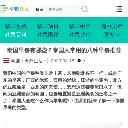
移民热点
移民项目
移民中介
海外房产
移民百科
移民国家
移民评估
更多
成功案例
投资移民
创业移民
购房移民
泰国早餐有哪些？泰国人常用的八种早餐推荐
护照移民
技术移民
雇主移民
移民学院
联系我们
泰国
｜
海外生活
2023-03-18
0
我们中国的早餐种类非常丰富，从南到北各不一样，或是广
东的早茶，广西的米粉，云南的米线，江浙的小笼包，北方
的豆浆油条，西北的肉夹馍……想想这些都要流口水了。但
同为亚洲国家的泰国，也毋庸置疑是亚洲美食的王者之一
了，泰国人会吃什么作为早餐呢?下面我们就来了解一下泰国
早餐的类型。