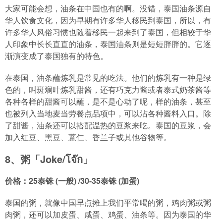
大家可能会想，油条在中国也有的啊。没错，泰国油条源自
华人饮食文化，因为早期有许多华人移民到泰国，所以，有
许多华人风俗习惯也随着移民一起来到了泰国，但相较于华
人印象中长长直直的油条，泰国油条则是短短胖胖的。它逐
渐演变成了泰国独有的特色。
在泰国，油条蘸炼乳是常见的吃法。他们的炼乳有一种是绿
色的，叫斑斓叶炼乳甜酱，还有巧克力酱或者泰式奶茶酱等
各种各样的甜酱可以蘸，是不是心动了呢，样的油条，甚至
也被列入当地麦当劳餐点品项中，可以沾各种酱料入口。除
了甜酱，油条还可以搭配温热的豆浆来吃。泰国的豆浆，会
加入红豆、黑豆、薏仁、香兰子或其他谷物等。
8、粥「Joke/โจ๊ก」
价格：25泰铢 (一般) /30-35泰铢 (加蛋)
泰国的粥，就像中国早点摊上我们平常喝的粥，鸡肉粥或粥
肉粥，还可以加皮蛋、咸蛋、鸡蛋、油条等。因为泰国的华