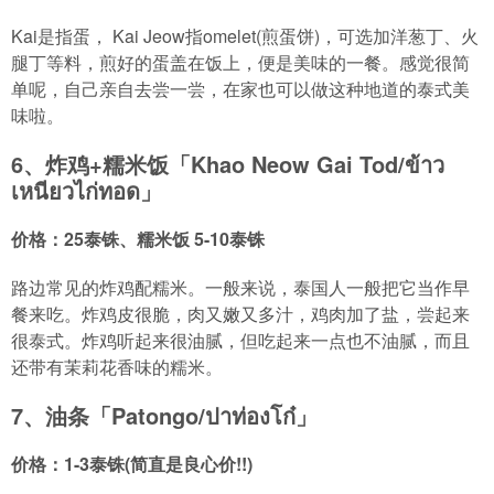
Kai是指蛋， Kai Jeow指omelet(煎蛋饼)，可选加洋葱丁、火
腿丁等料，煎好的蛋盖在饭上，便是美味的一餐。感觉很简
单呢，自己亲自去尝一尝，在家也可以做这种地道的泰式美
味啦。
6、炸鸡+糯米饭「Khao Neow Gai Tod/ข้าว
เหนียวไก่ทอด」
价格：25泰铢、糯米饭 5-10泰铢
路边常见的炸鸡配糯米。一般来说，泰国人一般把它当作早
餐来吃。炸鸡皮很脆，肉又嫩又多汁，鸡肉加了盐，尝起来
很泰式。炸鸡听起来很油腻，但吃起来一点也不油腻，而且
还带有茉莉花香味的糯米。
7、油条「Patongo/ปาท่องโก๋」
价格：1-3泰铢(简直是良心价!!)