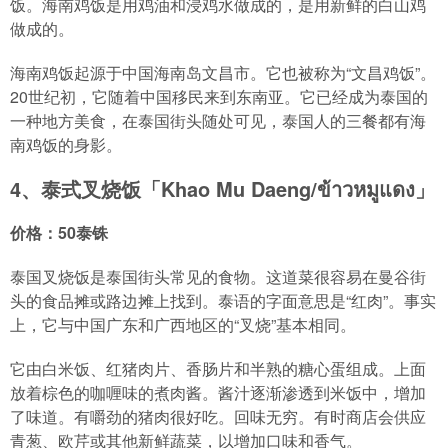
饭。海南鸡饭是用鸡油和浸鸡水做成的，是用新鲜的白山鸡
做成的。
海南鸡饭起源于中国海南岛文昌市。它也被称为“文昌鸡饭”。
20世纪初，它随着中国移民来到东南亚。它已经成为泰国的
一种地方美食，在泰国街头随处可见，泰国人的三餐都有海
南鸡饭的身影。
4、泰式叉烧饭「Khao Mu Daeng/ข้าวหมูแดง」
价格：50泰铢
泰国叉烧饭是泰国街头常见的食物。这道菜很容易在曼谷街
头的食品摊或路边摊上找到。泰语的字面意思是“红肉”。事实
上，它与中国广东和广西地区的“叉烧”基本相同。
它由白米饭、红猪肉片、香肠片和半熟的糖心蛋组成。上面
放着棕色的咖喱味的煮肉酱。酱汁逐渐渗透到米饭中，增加
了味道。有嚼劲的猪肉很好吃。回味无穷。有时商店会供应
青葱、欧芹或其他新鲜蔬菜，以增加口味和香气。