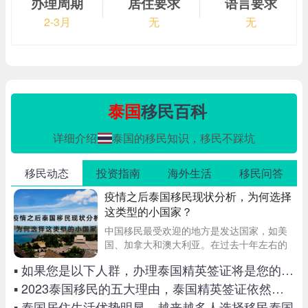
办理周期
居住要求
语言要求
2-3月
无
无
泰国
移民百科
详细介绍
泰国的移民知识，移民不踩坑
移民动态
投资指南
海外生活
移民问答
疫情之后泰国移民现状分析，为何选择
这类型的小国家？
中国移民最受欢迎的地方是发达国家，如美
国、加拿大和澳大利亚。在过去十年左右的
时间里，成千上万的新移民也前往缅甸和柬
▪ 如果您是以下人群，办理泰国精英签证将是您的不二之选！
埔寨、泰国等东南亚国家。那么疫情过后的
泰国，现在的移民市场状况如何呢？
▪ 2023泰国移民的五大理由，泰国精英签证依然火爆
▪ 泰国居住生活优势明显，越来越多人选择移民泰国