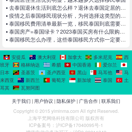
▪ 去泰国退休生活到底怎么样？退休去泰国定居的10个理由！
▪ 疫情之后泰国移民现状分析，为何选择这类型的小国家？
▪ 泰国移民费用清单最新一览，移民泰国到底需要多少人民币
▪ 泰国房产=泰国绿卡？2023泰国买房有什么限购政策？
▪ 泰国移民怎么办理，这些泰国移民方式你一定要了解
安提瓜
澳大利亚
加拿大
多米尼克
西
班牙
格林纳达
希腊
中国香港
爱尔兰
日本
圣基茨
圣卢西亚
黑山
马耳他
马
来西亚
新西兰
葡萄牙
新加坡
泰国
土
耳其
瓦努阿图
关于我们
|
用户协议
|
隐私保护
|
广告合作
|
联系我们
Copyright © 2015 yiminma.com All right Reserved.
上海平梵网络科技有限公司 版权所有
ICP备案号：沪ICP备17040095号-1