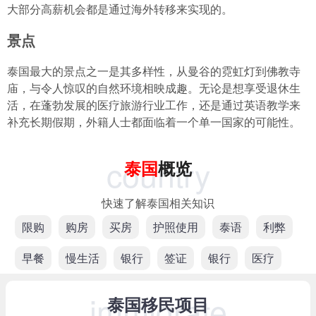
大部分高薪机会都是通过海外转移来实现的。
景点
泰国最大的景点之一是其多样性，从曼谷的霓虹灯到佛教寺
庙，与令人惊叹的自然环境相映成趣。无论是想享受退休生
活，在蓬勃发展的医疗旅游行业工作，还是通过英语教学来
补充长期假期，外籍人士都面临着一个单一国家的可能性。
country
泰国
概览
快速了解泰国相关知识
限购
购房
买房
护照使用
泰语
利弊
早餐
慢生活
银行
签证
银行
医疗
immigrate
泰国移民项目