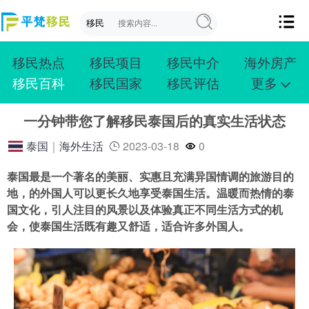
移民热点
移民项目
移民中介
海外房产
移民百科
移民国家
移民评估
更多
成功案例
投资移民
创业移民
购房移民
一分钟带您了解移民泰国后的真实生活状态
护照移民
技术移民
雇主移民
移民学院
联系我们
泰国
｜
海外生活
2023-03-18
0
泰国最是一个著名的美丽、实惠且充满异国情调的旅游目的
地，的外国人可以更长久地享受泰国生活。温暖而热情的泰
国文化，引人注目的风景以及体验真正不同生活方式的机
会，使泰国生活既有趣又舒适，适合许多外国人。