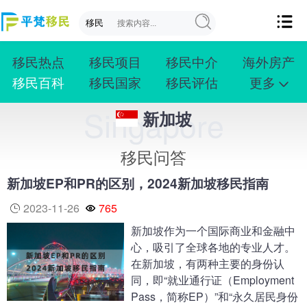
移民热点
移民项目
移民中介
海外房产
移民百科
移民国家
移民评估
更多
成功案例
投资移民
创业移民
购房移民
Singapore
新加坡
护照移民
技术移民
雇主移民
移民学院
联系我们
移民问答
新加坡EP和PR的区别，2024新加坡移民指南
2023-11-26
765
新加坡作为一个国际商业和金融中
心，吸引了全球各地的专业人才。
在新加坡，有两种主要的身份认
同，即“就业通行证（Employment
Pass，简称EP）”和“永久居民身份