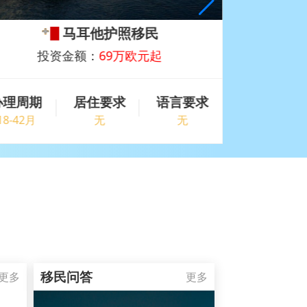
马耳他护照移民
投资金额：
69万欧元起
办理周期
居住要求
语言要求
办理周期
18-42月
无
无
4-6周
移民问答
更多
更多