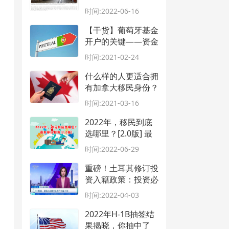
涨？
时间:2022-06-16
【干货】葡萄牙基金
开户的关键——资金
来源证明
时间:2021-02-24
什么样的人更适合拥
有加拿大移民身份？
时间:2021-03-16
2022年，移民到底
选哪里？[2.0版] 最
新移民指南
时间:2022-06-29
重磅！土耳其修订投
资入籍政策：投资必
须以土耳其里拉完
时间:2022-04-03
成！
2022年H-1B抽签结
果揭晓，你抽中了