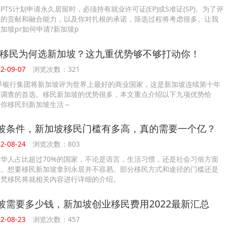
PTS计划申请永久居留时，必须持有就业许可证(EP)或S准证(SP)。为了评
坡的贡献和融合能力，以及你对扎根的承诺，筛选过程将考虑很多。让我
加坡pr如何申请?新加坡p
投资移民为何选新加坡？这九重优势够不够打动你！
-09-07
浏览次数：321
世界银行集团将新加坡评为世界上最好的商业国家，这是新加坡连续第十年
行调查的首选。移民新加坡的优势很多，本文重点介绍以下九项优势给
动你移民到新加坡生活～
坡条件，新加坡移民门槛有多高，真的需要一个亿？
-08-24
浏览次数：803
华人占比超过70%的国家，不论是语言，生活习惯，还是社会习俗方面
应。想要移民新加坡拿到永居并不容易。部分移民方式和途径的门槛还是
平梵移民将就相关内容进行详细的介绍。
坡需要多少钱，新加坡创业移民费用2022最新汇总
-08-23
浏览次数：457