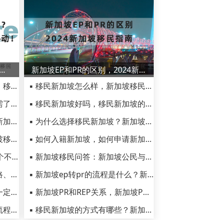
过年去哪里好玩？新加坡春节最好玩的景点活动！
新加坡EP和PR的区别，2024新加坡移民指南
▪ 全面了解新加坡的文化特色，移民新加坡生活重要参考
▪ 移民新加坡怎么样，新加坡移民优点与缺点最新汇总
▪ 新加坡天气怎么样，移民前需了解新加坡天气、雨季、气候
▪ 移民新加坡好吗，移民新加坡的好处坏处对比
▪ 在新加坡过年去哪里好玩？新加坡春节最好玩的景点活动！
▪ 为什么选择移民新加坡？新加坡移民优势有哪些？
▪ 移民新加坡后悔死了，新加坡移民真实感受你了解多少
▪ 如何入籍新加坡，如何申请新加坡公民身份
▪ 移民新加坡后生活，推荐10个不要错过的新加坡美食
▪ 新加坡移民问答：新加坡公民与永久居民有什么不同？
▪ 新加坡十大网红景点：乌节路、圣淘沙、克拉码头～～
▪ 新加坡ep转pr的流程是什么？新加坡ep转pr的流程适合人群
▪ 移民新加坡美食，这些美食一定不能错过
▪ 新加坡PR和REP关系，新加坡PR永居被取消的原因
▪ 新加坡国立大学简介，申请流程和申请条件介绍
▪ 移民新加坡的方式有哪些？新加坡企业担保移民计划了解一下