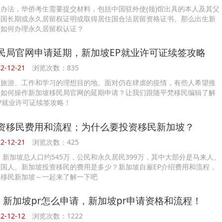
办法，华侨考生需要提交材料，包括中国驻外使(领)馆出具的本人及其父
外国长期或永久居留权证明或取得居住国合法居留资格证书。那么出生新
该如何办理永久居留权认证？
民局官网申请延期，新加坡EP就业许可证续签攻略
-12-21
浏览次数：835
们旅游、工作和学习的理想目的地。面对仍在肆虐的疫情，有些人希望推
。如何操作新加坡移民局官网的延期申请？让我们跟随平梵移民编辑了解
P就业许可证续签攻略！
资移民费用和流程；为什么要投资移民新加坡？
-12-21
浏览次数：425
年，新加坡总人口约545万，公民和永久居民399万，其中大部分是马来人、
国人。新加坡投资移民的费用是多少？新加坡自雇EP介绍费用和流程，
资移民新加坡～一起来了解一下吧
略：新加坡pr怎么申请，新加坡pr申请资格和流程！
-12-12
浏览次数：1222