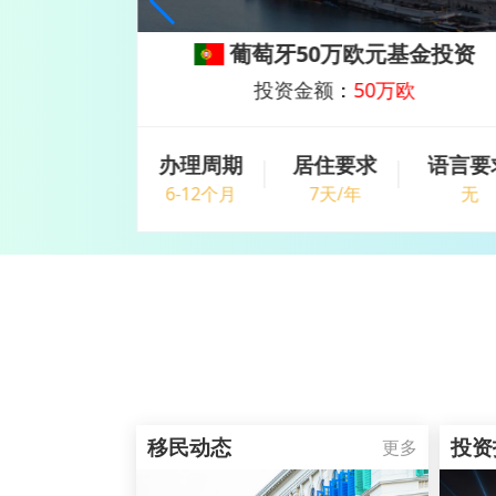
办公室
葡萄牙50万欧元基金投资
美金
投资金额：
50万欧
语言要求
办理周期
居住要求
语言要
无
6-12个月
7天/年
无
移民动态
投资
更多