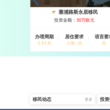
移民
马耳他护照移民
欧元
投资金额：
69万欧元起
语言要求
办理周期
居住要求
语言要
无
18-42月
无
无
移民动态
投资
更多