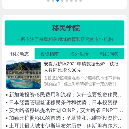
移民学院
一所专注于移民相关领域教育和研究的专业机构
移民动态
投资指南
海外生活
移民问答
安提瓜护照2021申请数据出炉：获批
人数同比增长36%
安提瓜护照项目在整个护照移民市场不算特
别的热门，但是对申请者也有一定的吸引
力。最新的统计数据出炉，该护照2021年收
▪ 新加坡投资移民费用和流程；为什么要投资移民新加坡？
到498份申请，累计收入超过4600万美元。
具体数据报表如下：
▪ 日本经营管理签证移民条件和优势，日本投资移民五大优势
▪ 安大略省移民提名计划 OINP，安大略省 PNP三大类别介绍
▪ 加勒比护照移民的首选：圣基茨和尼维斯投资护照入籍项目
▪ 土耳其最大城市伊斯坦布尔历史，伊斯坦布尔六大旅游景点