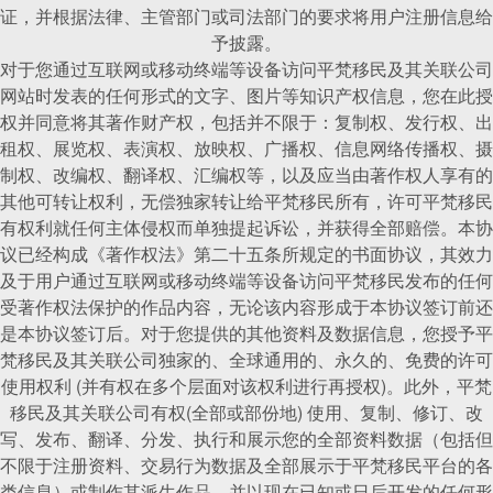
证，并根据法律、主管部门或司法部门的要求将用户注册信息给
予披露。
对于您通过互联网或移动终端等设备访问平梵移民及其关联公司
网站时发表的任何形式的文字、图片等知识产权信息，您在此授
权并同意将其著作财产权，包括并不限于：复制权、发行权、出
租权、展览权、表演权、放映权、广播权、信息网络传播权、摄
制权、改编权、翻译权、汇编权等，以及应当由著作权人享有的
其他可转让权利，无偿独家转让给平梵移民所有，许可平梵移民
有权利就任何主体侵权而单独提起诉讼，并获得全部赔偿。本协
议已经构成《著作权法》第二十五条所规定的书面协议，其效力
及于用户通过互联网或移动终端等设备访问平梵移民发布的任何
受著作权法保护的作品内容，无论该内容形成于本协议签订前还
是本协议签订后。对于您提供的其他资料及数据信息，您授予平
梵移民及其关联公司独家的、全球通用的、永久的、免费的许可
使用权利 (并有权在多个层面对该权利进行再授权)。此外，平梵
移民及其关联公司有权(全部或部份地) 使用、复制、修订、改
写、发布、翻译、分发、执行和展示您的全部资料数据（包括但
不限于注册资料、交易行为数据及全部展示于平梵移民平台的各
类信息）或制作其派生作品，并以现在已知或日后开发的任何形