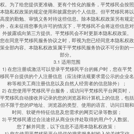
权。为了给您提供更准确、更有个性化的服务，平梵移民会按照
本隐私权政策的规定使用和披露您的个人信息。但平梵移民将以
高度的勤勉、审慎义务对待这些信息。除本隐私权政策另有规定
外，在未征得您事先许可的情况下，平梵移民不会将这些信息对
外披露或向第三方提供。平梵移民会不时更新本隐私权政策。
您在同意平梵移民服务协议之时，即视为您已经同意本隐私权政
策全部内容。本隐私权政策属于平梵移民服务协议不可分割的一
部分。
3.1 适用范围
1) 在您注册或激活可以登录平梵移民平台的账户时，您在平梵
移民平台提供的个人注册信息（应法律法规要求需公示的企业名
称等相关工商注册信息以及自然人经营者的信息除外）；
2) 在您使用平梵移民平台服务，或访问平梵移民平台网页时，
平梵移民自动接收并记录的您的浏览器和计算机上的信息，包括
但不限于您的IP地址、浏览器的类型、使用的语言、访问日期和
时间、软硬件特征信息及您需求的网页记录等数据；
3) 平梵移民通过合法途径从商业伙伴处取得的用户个人数据。
您了解并同意，以下信息不适用本隐私权政策：
1) 您在使用平梵移民平台提供的搜索服务时输入的关键字信