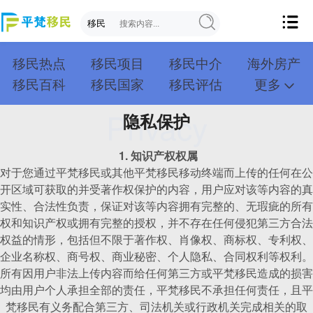
移民热点
移民项目
移民中介
海外房产
移民百科
移民国家
移民评估
更多
成功案例
投资移民
创业移民
购房移民
Privacy
隐私保护
护照移民
技术移民
雇主移民
移民学院
联系我们
1. 知识产权权属
对于您通过平梵移民或其他平梵移民移动终端而上传的任何在公
开区域可获取的并受著作权保护的内容，用户应对该等内容的真
实性、合法性负责，保证对该等内容拥有完整的、无瑕疵的所有
权和知识产权或拥有完整的授权，并不存在任何侵犯第三方合法
权益的情形，包括但不限于著作权、肖像权、商标权、专利权、
企业名称权、商号权、商业秘密、个人隐私、合同权利等权利。
所有因用户非法上传内容而给任何第三方或平梵移民造成的损害
均由用户个人承担全部的责任，平梵移民不承担任何责任，且平
梵移民有义务配合第三方、司法机关或行政机关完成相关的取