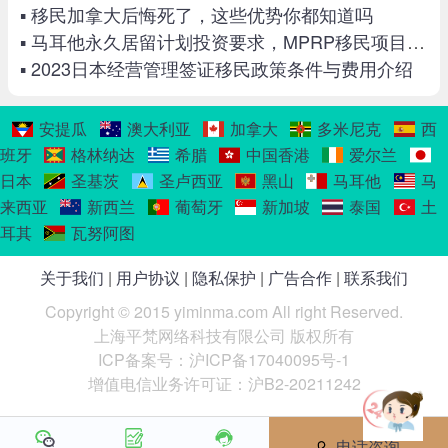
▪ 移民加拿大后悔死了，这些优势你都知道吗
▪ 马耳他永久居留计划投资要求，MPRP移民项目优势有哪些
▪ 2023日本经营管理签证移民政策条件与费用介绍
安提瓜
澳大利亚
加拿大
多米尼克
西
班牙
格林纳达
希腊
中国香港
爱尔兰
日本
圣基茨
圣卢西亚
黑山
马耳他
马
来西亚
新西兰
葡萄牙
新加坡
泰国
土
耳其
瓦努阿图
关于我们
|
用户协议
|
隐私保护
|
广告合作
|
联系我们
Copyright © 2015 yiminma.com All right Reserved.
上海平梵网络科技有限公司 版权所有
ICP备案号：沪ICP备17040095号-1
增值电信业务许可证：沪B2-20211242
电话咨询