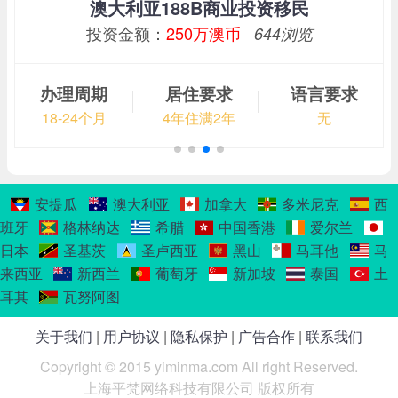
澳大利亚188B商业投资移民
投资金额：
250万澳币
644浏览
办理周期
居住要求
语言要求
18-24个月
4年住满2年
无
安提瓜
澳大利亚
加拿大
多米尼克
西
班牙
格林纳达
希腊
中国香港
爱尔兰
日本
圣基茨
圣卢西亚
黑山
马耳他
马
来西亚
新西兰
葡萄牙
新加坡
泰国
土
耳其
瓦努阿图
关于我们
|
用户协议
|
隐私保护
|
广告合作
|
联系我们
Copyright © 2015 yiminma.com All right Reserved.
上海平梵网络科技有限公司 版权所有