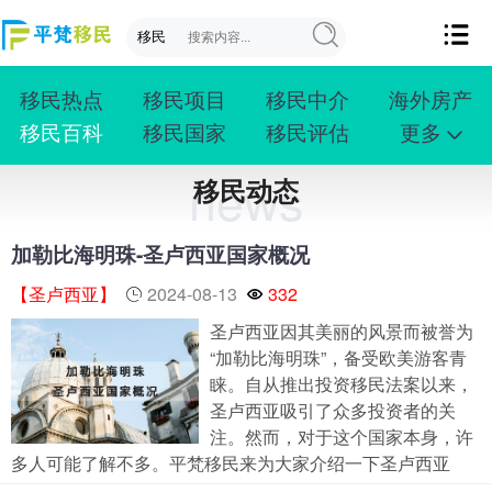
移民热点
移民项目
移民中介
海外房产
移民百科
移民国家
移民评估
更多
成功案例
投资移民
创业移民
购房移民
news
移民动态
护照移民
技术移民
雇主移民
移民学院
联系我们
加勒比海明珠-圣卢西亚国家概况
【圣卢西亚】
2024-08-13
332
圣卢西亚因其美丽的风景而被誉为
“加勒比海明珠”，备受欧美游客青
睐。自从推出投资移民法案以来，
圣卢西亚吸引了众多投资者的关
注。然而，对于这个国家本身，许
多人可能了解不多。平梵移民来为大家介绍一下圣卢西亚