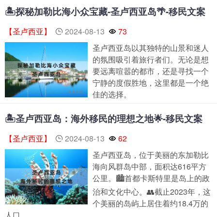
🏝️探秘加勒比海小众宝藏-圣卢西亚岛🌴-移民文案
【圣卢西亚】
2024-08-13
73
圣卢西亚岛以其独特的山景和迷人
的氛围吸引着旅行者们。无论是想
要远离喧嚣的都市，还是寻找一个
宁静的度假胜地，这里都是一个绝
佳的选择。
🏝️圣卢西亚岛：海外移民的理想之地🌟-移民文案
【圣卢西亚】
2024-08-13
62
圣卢西亚岛，位于美丽的东加勒比
海向风群岛中部，面积达616平方
公里。🏙️首都卡斯特里是岛上的政
治和文化中心。👥截止2023年，这
个美丽的岛屿上居住着约18.4万的
人口。