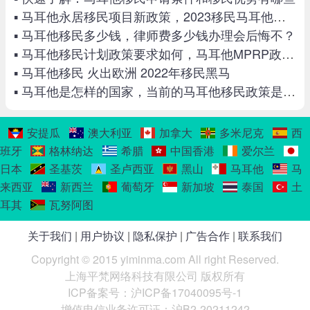
▪ 马耳他永居移民项目新政策，2023移民马耳他最新攻略
▪ 马耳他移民多少钱，律师费多少钱办理会后悔不？
▪ 马耳他移民计划政策要求如何，马耳他MPRP政策详解
▪ 马耳他移民 火出欧洲 2022年移民黑马
▪ 马耳他是怎样的国家，当前的马耳他移民政策是怎么规定的？
安提瓜
澳大利亚
加拿大
多米尼克
西
班牙
格林纳达
希腊
中国香港
爱尔兰
日本
圣基茨
圣卢西亚
黑山
马耳他
马
来西亚
新西兰
葡萄牙
新加坡
泰国
土
耳其
瓦努阿图
关于我们
|
用户协议
|
隐私保护
|
广告合作
|
联系我们
Copyright © 2015 yiminma.com All right Reserved.
上海平梵网络科技有限公司 版权所有
ICP备案号：沪ICP备17040095号-1
增值电信业务许可证：沪B2-20211242