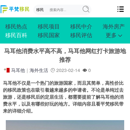
移民热点
移民项目
移民中介
海外房产
移民百科
移民国家
移民评估
更多
成功案例
投资移民
创业移民
购房移民
马耳他消费水平高不高，马耳他网红打卡旅游地
护照移民
技术移民
雇主移民
移民学院
推荐
联系我们
马耳他
｜
海外生活
2023-02-14
0
马耳他不仅是一个热门的旅游国家，而且其简单，高性价比
的移民政策也在吸引着越来越多的申请者。不论是单纯过去
旅游，还是移民后的定居生活，都需要提前了解马耳他的消
费水平，以及有哪些好玩的地方。详细内容且看平梵移民带
来的详细介绍。