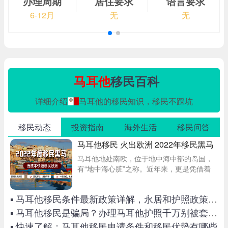
办理周期
居住要求
语言要求
6-12月
无
无
马耳他
移民百科
详细介绍
马耳他的移民知识，移民不踩坑
移民动态
投资指南
海外生活
移民问答
马耳他移民 火出欧洲 2022年移民黑马
马耳他地处南欧，位于地中海中部的岛国，
有“地中海心脏”之称。近年来，更是凭借着
较为简单的移民方式，较低的门槛要求，吸
引大量的申请者！马耳他移民有哪些优势
▪ 马耳他移民条件最新政策详解，永居和护照政策皆有变化！
呢？马耳他永居申请条件及要求？租房与买
房移民区别
▪ 马耳他移民是骗局？办理马耳他护照千万别被套路了！
▪ 快速了解：马耳他移民申请条件和移民优势有哪些