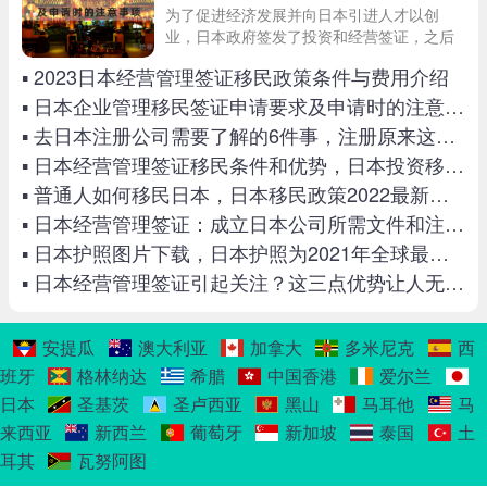
为了促进经济发展并向日本引进人才以创
业，日本政府签发了投资和经营签证，之后
将其更名为经营和管理签证。跟着平梵移民
▪ 2023日本经营管理签证移民政策条件与费用介绍
小编一起来了解日本经营管理签证适合什么
人群申请？有什么要求？申请时候有哪些注
▪ 日本企业管理移民签证申请要求及申请时的注意事项
意事项呢?
▪ 去日本注册公司需要了解的6件事，注册原来这么简单
▪ 日本经营管理签证移民条件和优势，日本投资移民五大优势
▪ 普通人如何移民日本，日本移民政策2022最新解析
▪ 日本经营管理签证：成立日本公司所需文件和注意细节！
▪ 日本护照图片下载，日本护照为2021年全球最强护照
▪ 日本经营管理签证引起关注？这三点优势让人无法拒绝
安提瓜
澳大利亚
加拿大
多米尼克
西
班牙
格林纳达
希腊
中国香港
爱尔兰
日本
圣基茨
圣卢西亚
黑山
马耳他
马
来西亚
新西兰
葡萄牙
新加坡
泰国
土
耳其
瓦努阿图