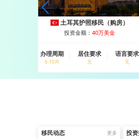
购房）
土耳其护照移民（存款）
美金
投资金额：
50万美元
语言要求
办理周期
居住要求
语言要
无
6-9月
无
无
移民动态
投资
更多