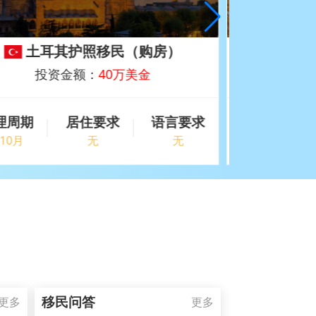
土耳其护照移民（存款）
土
投资金额：
50万美元
办理周期
居住要求
语言要求
办理周期
6-9月
无
无
6-10月
移民问答
更多
更多