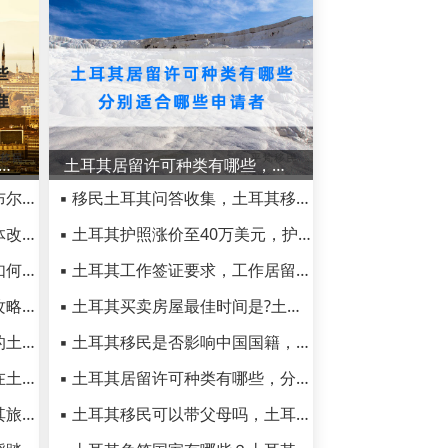
社会福利都有哪些？如何符合土耳其社保标准？
土耳其居留许可种类有哪些，分别适合哪些申请者
▪ 土耳其生活篇：爱上伊斯坦布尔的4个理由
▪ 移民土耳其问答收集，土耳其移民看这一篇就够了！
▪ 土耳其护照可改名字吗，具体改名流程详解
▪ 土耳其护照涨价至40万美元，护照还值得拿吗？
▪ 土耳其社会福利都有哪些？如何符合土耳其社保标准？
▪ 土耳其工作签证要求，工作居留特权有哪些
▪ 冬季伊斯坦布尔旅游的九个攻略，带你认识不一样的土耳其
▪ 土耳其买卖房屋最佳时间是?土耳其买房有什么好处?
▪ 土耳其有哪些土特产，最全的土耳其必买清单请收下
▪ 土耳其移民是否影响中国国籍，护照的优劣势有哪些呢？
▪ 土耳其哪些文化节日生活，在土耳其交际困难吗
▪ 土耳其居留许可种类有哪些，分别适合哪些申请者
▪ 土耳其著名城市介绍，土耳其旅游吃喝玩乐一条龙
▪ 土耳其移民可以带父母吗，土耳其护照身份优势有哪些