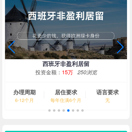
新西兰高额创业移民
投资金额：
50万纽币起
149浏览
办理周期
居住要求
语言要求
6-9个月
每年住满184天
雅思4分以上