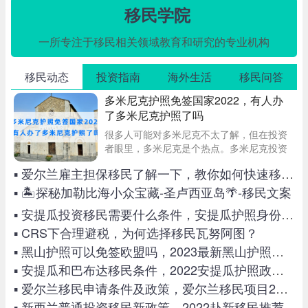
移民学院
一所专注于移民相关领域教育和研究的专业机构
移民动态
投资指南
海外生活
移民问答
多米尼克护照免签国家2022，有人办
了多米尼克护照了吗
很多人可能对多米尼克不太了解，但在投资
者眼里，多米尼克是个热点。多米尼克投资
移民政策简单，资金要求低，等待时间短。
▪ 爱尔兰雇主担保移民了解一下，教你如何快速移民爱尔兰
此外，多米尼克护照含金量高，世界上有许
多免签证国家，非常方便，这也是投资者非
▪ 🏝️探秘加勒比海小众宝藏-圣卢西亚岛🌴-移民文案
常重视的一
▪ 安提瓜投资移民需要什么条件，安提瓜护照身份有用吗？
▪ CRS下合理避税，为何选择移民瓦努阿图？
▪ 黑山护照可以免签欧盟吗，2023最新黑山护照免签国家一览！
▪ 安提瓜和巴布达移民条件，2022安提瓜护照政策最新解析
▪ 爱尔兰移民申请条件及政策，爱尔兰移民项目2022最新汇总
▪ 新西兰普通投资移民新政策，2022赴新移民推荐